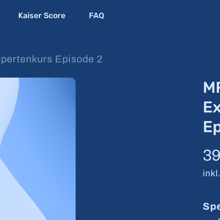
Kaiser Score
FAQ
ertenkurs Episode 2
M
E
Ep
3
ink
Spe