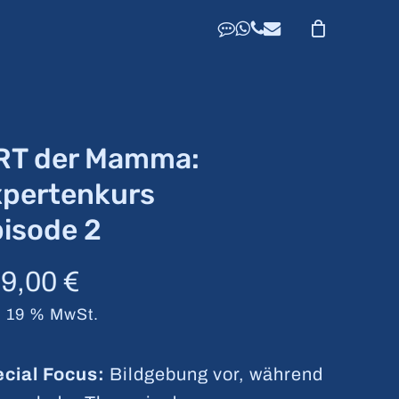
dribbble
whatsapp
phone
email
RT der Mamma:
xpertenkurs
isode 2
99,00
€
l. 19 % MwSt.
cial Focus:
Bildgebung vor, während