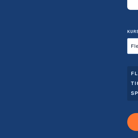
KUR
Fl
FL
T
S
ALT