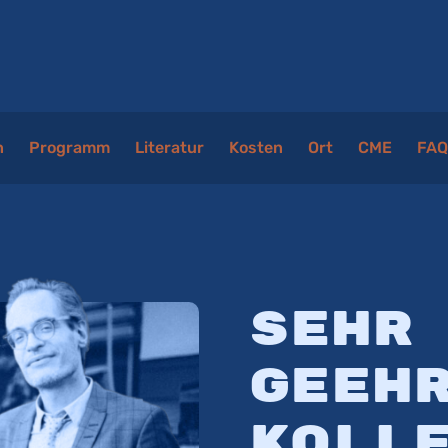
n
Programm
Literatur
Kosten
Ort
CME
FAQ
Sehr
geeh
Koll