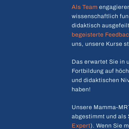
Als Team
engagieren 
wissenschaftlich fun
didaktisch ausgefeil
begeisterte Feedbac
uns, unsere Kurse s
Das erwartet Sie in
Fortbildung auf höc
und didaktischen Ni
haben!
Unsere Mamma-MRT K
abgestimmt und als S
Expert
). Wenn Sie m