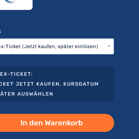
S
ex-Ticket (Jetzt kaufen, später einlösen)
EX-TICKET:
ICKET JETZT KAUFEN, KURSDATUM
PÄTER AUSWÄHLEN
In den Warenkorb
ERNATIVE: