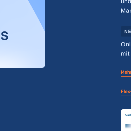
und
Ma
NE
Onl
mi
Mehr
Flex