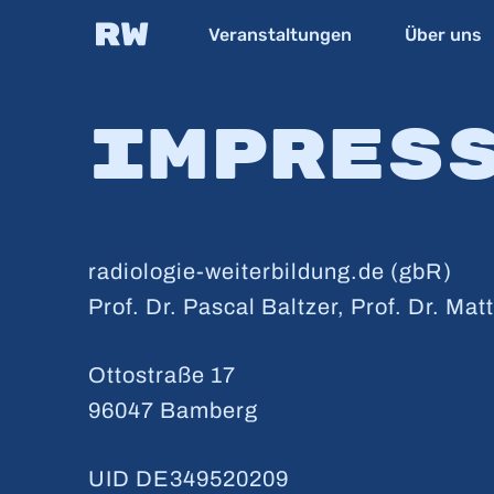
Skip
Veranstaltungen
Über uns
to
main
content
Impres
radiologie-weiterbildung.de (gbR)
Prof. Dr. Pascal Baltzer, Prof. Dr. Ma
Ottostraße 17
96047 Bamberg
UID DE349520209